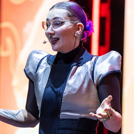
50
120
+