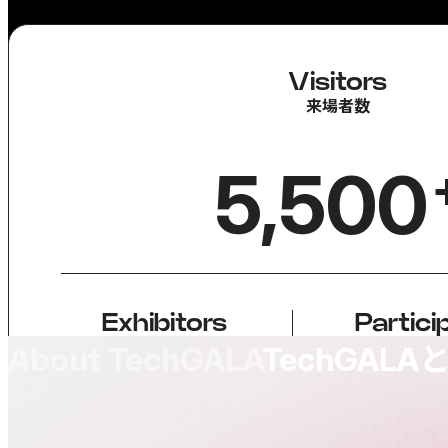
Visitors
来場者数
5,500
Exhibitors
Partici
出展数
About TechGALA
TechGALA
+