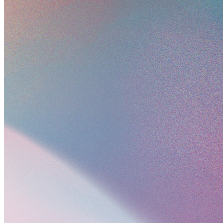
ムの形成を目指す。
未来は、与えられるものではない。切り拓くもの。
TechGALA Japan 2026で、灯火を手に、未来へ
本開催「TechGALA Japan 2026
BEYOND」について
2026年12月に開催される第3回のテーマは
「BEYO
これまでのTechGALAというイベントの枠組みを越
既存産業の境界を越えていく新たな連携を生み出し、
当地域から世界へ接続するプラットフォームとして確
す。