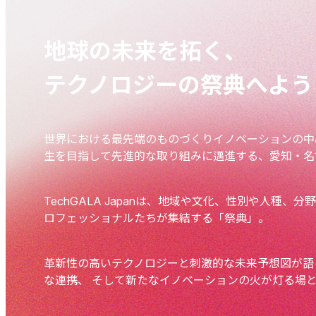
250
地球の未来を拓く、
テクノロジーの祭典へよう
世界における最先端のものづくりイノベーションの中
生を目指して先進的な取り組みに邁進する、愛知・名
TechGALA Japanは、地域や文化、性別や人種、
ロフェッショナルたちが集結する「祭典」。
革新性の高いテクノロジーと刺激的な未来予想図が語
な連携、 そして新たなイノベーションの火が灯る場