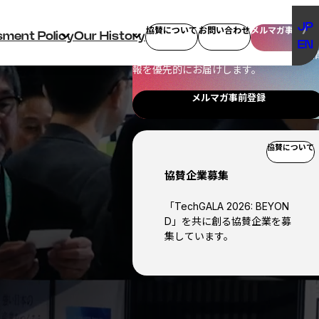
最新情報をいち早く
JP
メルマガ事前登録
協賛について
お問い合わせ
sment Policy
Our History
EN
登壇者・プログラム等、イベントの最新
報を優先的にお届けします。
メルマガ事前登録
協賛について
協賛企業募集
「TechGALA 2026: BEYON
D」を共に創る協賛企業を募
集しています。