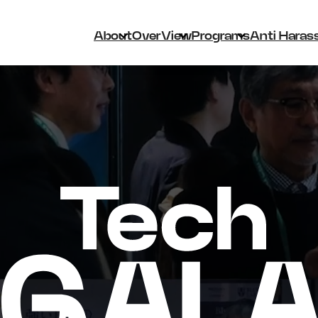
About
OverView
Programs
Anti Haras