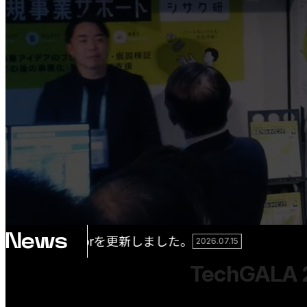
News
TechGALA 