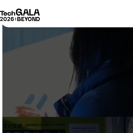
内
容
を
ス
キ
ッ
プ