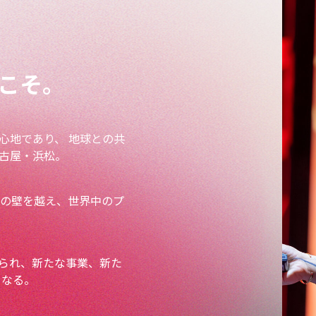
39
1,0
こそ。
心地であり、 地球との共
古屋・浜松。
分野の壁を越え、世界中のプ
られ、新たな事業、新た
となる。