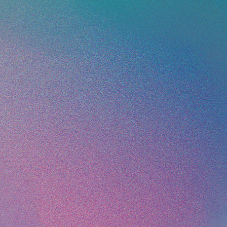
の一歩を踏み出そう。
:
ND（ビヨンド）」
。
え、
立することを目指しま