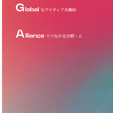
G
lobal
なアイディアの集約
A
lliance
でつながる分野・人
L
eadership
の発揮
A
dvancement
な技術とアイディア
このGALAに込められた意味を追求し、世界とシー