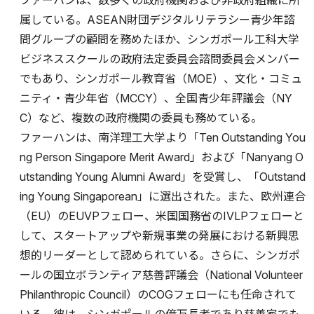
ファーハンは、数多くの政府機関および非政府組織に所
属している。ASEAN財団デジタルリテラシー青少年諮
問グループの顧問を務めたほか、シンガポール工科大学
ビジネススクールの政府法定委員会諮問委員会メンバー
でもあり、シンガポール教育省（MOE）、文化・コミュ
ニティ・青少年省（MCCY）、全国青少年評議会（NY
C）など、複数の政府機関の委員も務めている。
ファーハンは、南洋理工大学より「Ten Outstanding You
ng Person Singapore Merit Award」および「Nanyang O
utstanding Young Alumni Award」を受賞し、「Outstand
ing Young Singaporean」に選出された。また、欧州連合
（EU）のEUVPフェロー、米国国務省のIVLPフェローと
して、スタートアップや新規事業の発展における新興思
想的リーダーとして認められている。さらに、シンガポ
ールの国立ボランティア慈善評議会（National Volunteer
Philanthropic Council）のCOGフェローにも任命されて