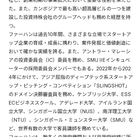
社し、創業初期の事業拡大において重要な役割を果たし
た。また、カンボジアで最も高い超高層ビルの一つを建
設した投資持株会社のグループヘッドも務めた経歴を持
つ。
ファーハンは過去10年間、さまざまな立場でスタートア
ップ企業の育成・成長に携わり、案件発掘と価値創造に
おいて確かな実績を誇る。また、アントラー・マレーシ
アの投資委員会（IC）委員を務め、SMU IIEインキュベ
ーターの採用委員会メンバーでもある。2022年から202
4年にかけて、アジア屈指のディープテック系スタートア
ップ・ピッチング・コンペティション「SLINGSHOT」
のドメイン決勝審査員を務め、ケンブリッジ大学、ESS
ECビジネススクール、アデレード大学、アイルランド国
立大学、シンガポール国立大学（NUS）、南洋理工大学
（NTU）、シンガポール・ミュンスター大学（SMU）な
ど、世界有数の大学で客員講師を務めている。