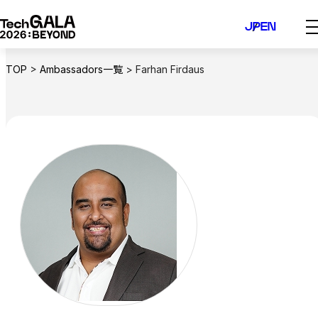
内
JP
EN
容
を
ス
TOP
>
Ambassadors一覧
>
Farhan Firdaus
キ
ッ
プ